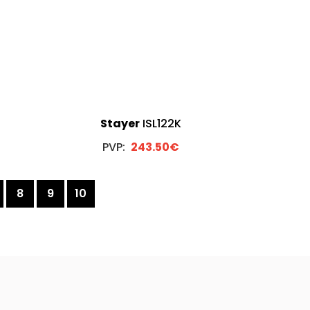
Stayer
ISL122K
PVP:
243.50€
8
9
10