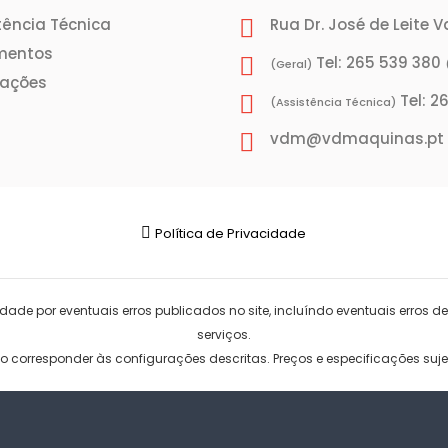
tência Técnica
Rua Dr. José de Leite 
mentos
Tel: 265 539 380
(Geral)
rações
Tel: 2
(Assistência Técnica)
vdm@vdmaquinas.pt
Política de Privacidade
ade por eventuais erros publicados no site, incluíndo eventuais erros de
serviços.
corresponder às configurações descritas. Preços e especificações sujei