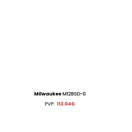
0
Milwaukee
M12BSD-0
PVP:
113.04€