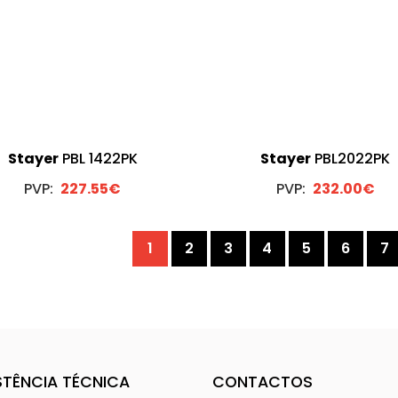
Stayer
PBL 1422PK
Stayer
PBL2022PK
PVP:
227.55€
PVP:
232.00€
1
2
3
4
5
6
7
STÊNCIA TÉCNICA
CONTACTOS