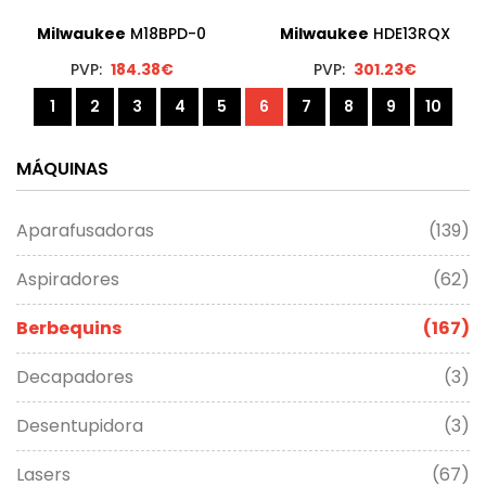
Milwaukee
M18BPD-0
Milwaukee
HDE13RQX
PVP:
184.38€
PVP:
301.23€
1
2
3
4
5
6
7
8
9
10
MÁQUINAS
Aparafusadoras
(139)
Aspiradores
(62)
Berbequins
(167)
Decapadores
(3)
Desentupidora
(3)
Lasers
(67)