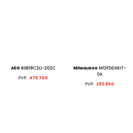
AEG
BSB18C2LI-202C
Milwaukee
M12FDDXKIT-
0X
PVP:
479.70€
PVP:
293.85€