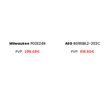
Milwaukee
PD2E24R
AEG
BS18SBL2-202C
PVP:
295.08€
PVP:
516.60€