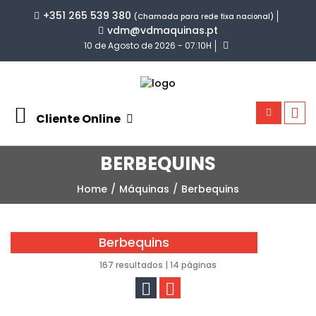
+351 265 539 380
(Chamada para rede fixa nacional)
vdm@vdmaquinas.pt
10 de Agosto de 2026 - 07:10H
Cliente Online
BERBEQUINS
Home
Máquinas
Berbequins
Berbequins
167 resultados | 14 páginas