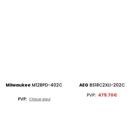
Milwaukee
M12BPD-402C
AEG
BS18C2XLI-202C
PVP:
479.70€
PVP:
Clique aqui