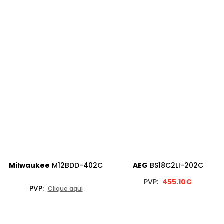
Milwaukee
M12BDD-402C
AEG
BS18C2LI-202C
PVP:
455.10€
PVP:
Clique aqui