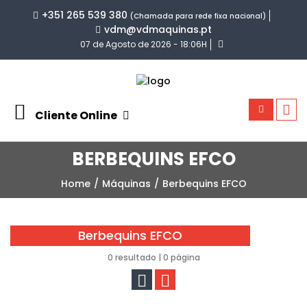
+351 265 539 380
(Chamada para rede fixa nacional)
vdm@vdmaquinas.pt
07 de Agosto de 2026 - 18:06H
Cliente Online
BERBEQUINS EFCO
Home
Máquinas
Berbequins EFCO
Berbequins EFCO
0 resultado | 0 página