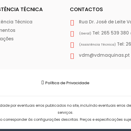
STÊNCIA TÉCNICA
CONTACTOS
tência Técnica
Rua Dr. José de Leite 
mentos
Tel: 265 539 380
(Geral)
rações
Tel: 2
(Assistência Técnica)
vdm@vdmaquinas.pt
Política de Privacidade
ade por eventuais erros publicados no site, incluíndo eventuais erros de
serviços.
corresponder às configurações descritas. Preços e especificações sujei