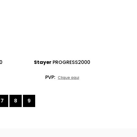
0
Stayer
PROGRESS2000
PVP:
Clique aqui
7
8
9