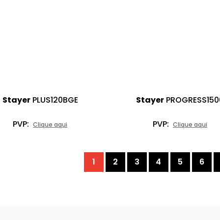
Stayer
PLUS120BGE
Stayer
PROGRESS150
PVP:
PVP:
Clique aqui
Clique aqui
1
2
3
4
5
6