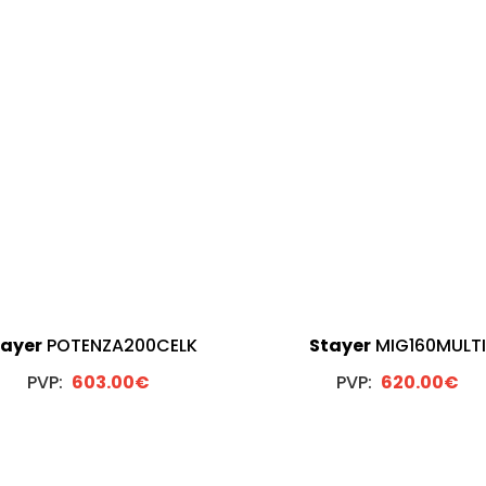
tayer
POTENZA200CELK
Stayer
MIG160MULTI
PVP:
603.00€
PVP:
620.00€