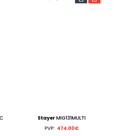
1C
Stayer
MIG131MULTI
PVP:
474.00€