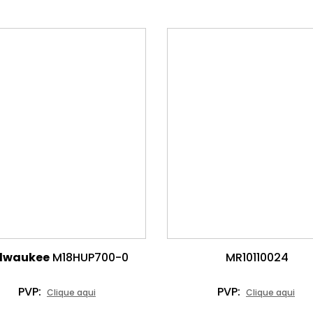
lwaukee
M18HUP700-0
MR10110024
PVP:
PVP:
Clique aqui
Clique aqui