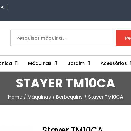
al)
Pe
cnica
Máquinas
Jardim
Acessórios
STAYER TM10CA
Home
Máquinas
Berbequins
Stayer TM10CA
Stayer TM10CA