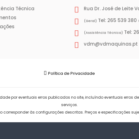
tência Técnica
Rua Dr. José de Leite 
mentos
Tel: 265 539 380
(Geral)
rações
Tel: 2
(Assistência Técnica)
vdm@vdmaquinas.pt
Política de Privacidade
ade por eventuais erros publicados no site, incluíndo eventuais erros de
serviços.
corresponder às configurações descritas. Preços e especificações sujei