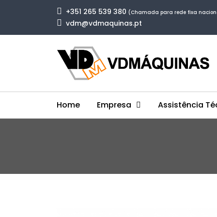
+351 265 539 380
(Chamada para rede fixa nacion
vdm@vdmaquinas.pt
Home
Empresa
Assistência Té